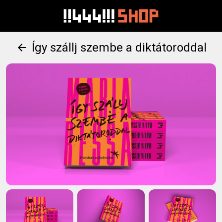
Így szállj szembe a diktátoroddal
arrow_back