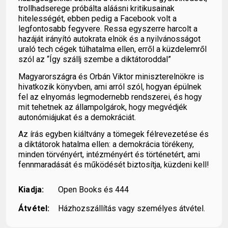
trollhadserege próbálta aláásni kritikusainak
hitelességét, ebben pedig a Facebook volt a
legfontosabb fegyvere. Ressa egyszerre harcolt a
hazáját irányító autokrata elnök és a nyilvánosságot
uraló tech cégek túlhatalma ellen, erről a küzdelemről
szól az “Így szállj szembe a diktátoroddal”
Magyarországra és Orbán Viktor miniszterelnökre is
hivatkozik könyvben, ami arról szól, hogyan épülnek
fel az elnyomás legmodernebb rendszerei, és hogy
mit tehetnek az állampolgárok, hogy megvédjék
autonómiájukat és a demokráciát.
Az írás egyben kiáltvány a tömegek félrevezetése és
a diktátorok hatalma ellen: a demokrácia törékeny,
minden törvényért, intézményért és történetért, ami
fennmaradását és működését biztosítja, küzdeni kell!
Kiadja:
Open Books és 444
Átvétel:
Házhozszállítás vagy személyes átvétel.