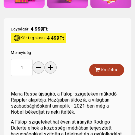
4 999
Ft
Egységár
kor
4 499
Ft
Kör tagoknak:
Mennyiség
remove
add
shopping_cart
Kosárba
Maria Ressa újságíró, a Fülöp-szigeteken működő
Rappler alapítója. Hazájában üldözik, a világban
szabadsághősként ünneplik - 2021-ben még a
Nobel-békedíjat is neki ítélték.
A Fülöp-szigeteket hat éven át irányító Rodrigo
Duterte elnök a közösségi médiában terjesztett
hazugságokkal szította a félelmet és a gyűlölködést,