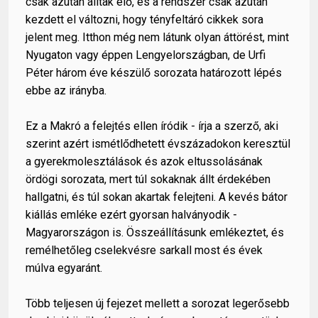
csak azután álltak elő, és a rendszer csak azután
kezdett el változni, hogy tényfeltáró cikkek sora
jelent meg. Itthon még nem látunk olyan áttörést, mint
Nyugaton vagy éppen Lengyelországban, de Urfi
Péter három éve készülő sorozata határozott lépés
ebbe az irányba.
Ez a Makró a felejtés ellen íródik - írja a szerző, aki
szerint azért ismétlődhetett évszázadokon keresztül
a gyerekmolesztálások és azok eltussolásának
ördögi sorozata, mert túl sokaknak állt érdekében
hallgatni, és túl sokan akartak felejteni. A kevés bátor
kiállás emléke ezért gyorsan halványodik -
Magyarországon is. Összeállításunk emlékeztet, és
remélhetőleg cselekvésre sarkall most és évek
múlva egyaránt.
Több teljesen új fejezet mellett a sorozat legerősebb