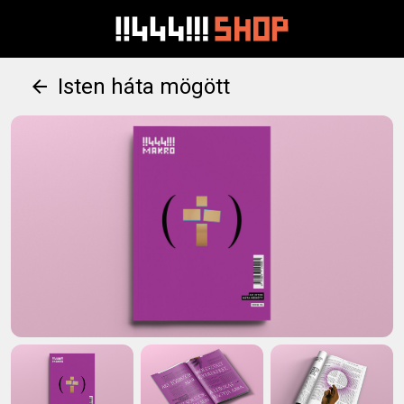
Isten háta mögött
arrow_back