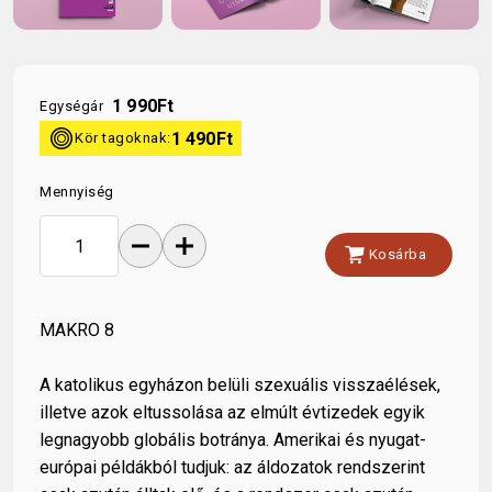
1 990
Ft
Egységár
kor
1 490
Ft
Kör tagoknak:
Mennyiség
remove
add
shopping_cart
Kosárba
MAKRO 8
A katolikus egyházon belüli szexuális visszaélések,
illetve azok eltussolása az elmúlt évtizedek egyik
legnagyobb globális botránya. Amerikai és nyugat-
európai példákból tudjuk: az áldozatok rendszerint