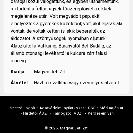
darabjai közül válogattunk, és egyben utánamentünk,
mi történt a feltárt ügyek főszereplőivel a cikkek
megjelenése után. Volt megvádolt pap, akit
elhelyeztek a gyerekek közeléből; volt, akit eljárás alá
vontak; de voltak ketten is, akik beperelték az
áldozatot. A szörnyűségek nyomában eljutunk
Alaszkától a Vatikánig, Baranyától Bel-Budáig, az
állambiztonsági levéltártól a kulcsra zárt falusi
pincéig.
Kiadja:
Magyar Jeti Zrt.
Átvétel:
Házhozszállítás vagy személyes átvétel.
Szerzői jogok
Adatvédelmi nyilatkozat
RSS
Médiaajánlat
Hirdetői ÁSZF
Támogatói ÁSZF
Kérdésem van
© 2026. Magyar Jeti Zrt.